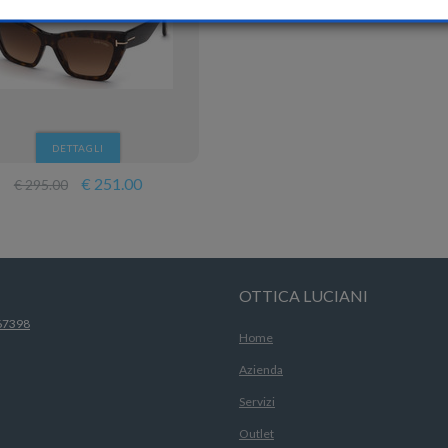
DETTAGLI
€ 251.00
€ 295.00
OTTICA LUCIANI
67398
Home
Azienda
Servizi
Outlet