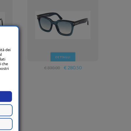
ità dei
ul
DETTAGLI
dati
i che
€ 280.50
€ 330.00
nostri