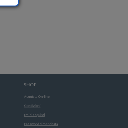
SHOP
Acquista On-line
Condizioni
I miei acquisti
Password dimenticata