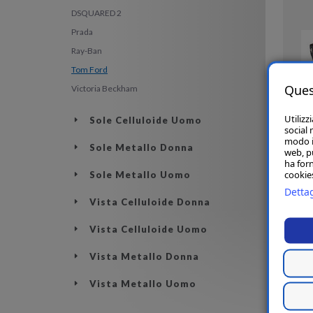
DSQUARED 2
Prada
Ray-Ban
Tom Ford
Ques
Victoria Beckham
Utilizz
Sole Celluloide Uomo
social 
modo in
Sole Metallo Donna
web, p
ha forn
cookies
Sole Metallo Uomo
Dettag
Vista Celluloide Donna
Vista Celluloide Uomo
Vista Metallo Donna
Vista Metallo Uomo