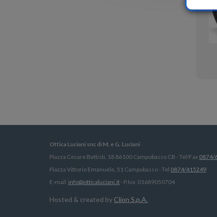
Ottica Luciani snc di M. e G. Luciani
Piazza Cesare Battisti, 18 86100 Campobasso CB - Tel/Fax
0874/
Piazza Vittorio Emanuele, 51 Campobasso - Tel
0874/415249
E-mail:
info@otticaluciani.it
- P.Iva: 01689050704
Hosted & created by
Clion S.p.A.