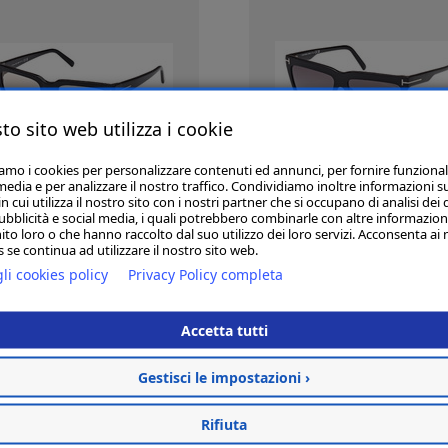
to sito web utilizza i cookie
iamo i cookies per personalizzare contenuti ed annunci, per fornire funzional
media e per analizzare il nostro traffico. Condividiamo inoltre informazioni s
DETTAGLI
DETTAGLI
 cui utilizza il nostro sito con i nostri partner che si occupano di analisi dei 
ubblicità e social media, i quali potrebbero combinarle con altre informazion
€ 276.50
€ 251.00
€ 325.00
€ 295.00
ito loro o che hanno raccolto dal suo utilizzo dei loro servizi. Acconsenta ai 
 se continua ad utilizzare il nostro sito web.
li cookies policy
Privacy Policy completa
Tom Ford TF871 Wyatt
Accetta tutti
Gestisci le impostazioni ›
Rifiuta